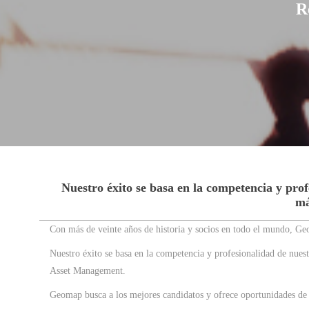
R
Nuestro éxito se basa en la competencia y prof
má
Con más de veinte años de historia y socios en todo el mundo, Geo
Nuestro éxito se basa en la competencia y profesionalidad de nuest
Asset Management.
Geomap busca a los mejores candidatos y ofrece oportunidades de