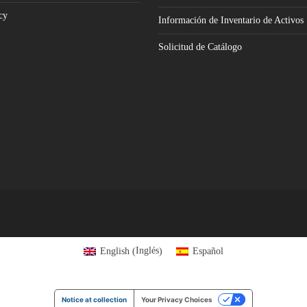
cy
Información de Inventario de Activos
Solicitud de Catálogo
Inglés
English
Español
(
)
Notice at collection
Your Privacy Choices